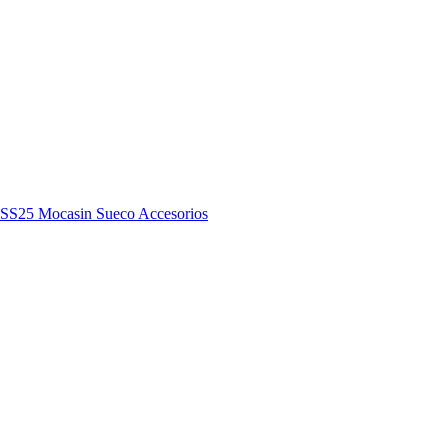
y SS25
Mocasin
Sueco
Accesorios