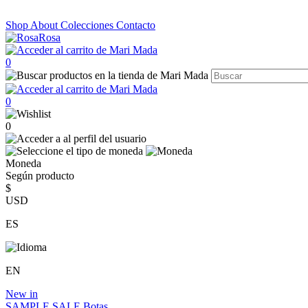
Shop
About
Colecciones
Contacto
0
0
0
Moneda
Según producto
$
USD
ES
EN
New in
SAMPLE SALE
Botas