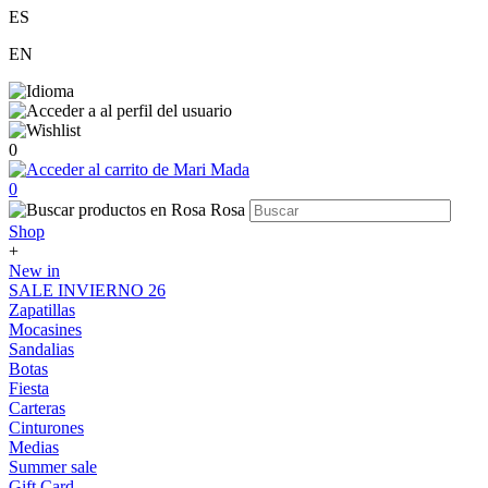
ES
EN
0
0
Shop
+
New in
SALE INVIERNO 26
Zapatillas
Mocasines
Sandalias
Botas
Fiesta
Carteras
Cinturones
Medias
Summer sale
Gift Card