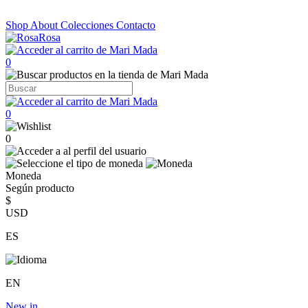
Shop
About
Colecciones
Contacto
0
0
0
Moneda
Según producto
$
USD
ES
EN
New in