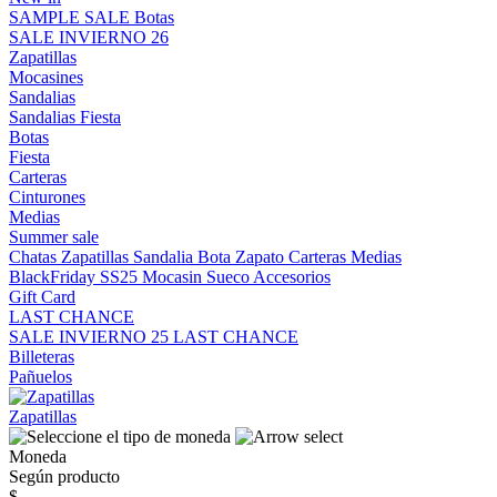
SAMPLE SALE
Botas
SALE INVIERNO 26
Zapatillas
Mocasines
Sandalias
Sandalias
Fiesta
Botas
Fiesta
Carteras
Cinturones
Medias
Summer sale
Chatas
Zapatillas
Sandalia
Bota
Zapato
Carteras
Medias
BlackFriday SS25
Mocasin
Sueco
Accesorios
Gift Card
LAST CHANCE
SALE INVIERNO 25
LAST CHANCE
Billeteras
Pañuelos
Zapatillas
Moneda
Según producto
$