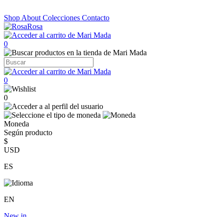
Shop
About
Colecciones
Contacto
0
0
0
Moneda
Según producto
$
USD
ES
EN
New in