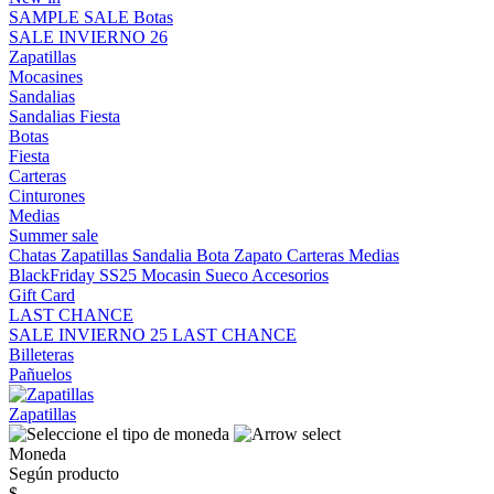
SAMPLE SALE
Botas
SALE INVIERNO 26
Zapatillas
Mocasines
Sandalias
Sandalias
Fiesta
Botas
Fiesta
Carteras
Cinturones
Medias
Summer sale
Chatas
Zapatillas
Sandalia
Bota
Zapato
Carteras
Medias
BlackFriday SS25
Mocasin
Sueco
Accesorios
Gift Card
LAST CHANCE
SALE INVIERNO 25
LAST CHANCE
Billeteras
Pañuelos
Zapatillas
Moneda
Según producto
$