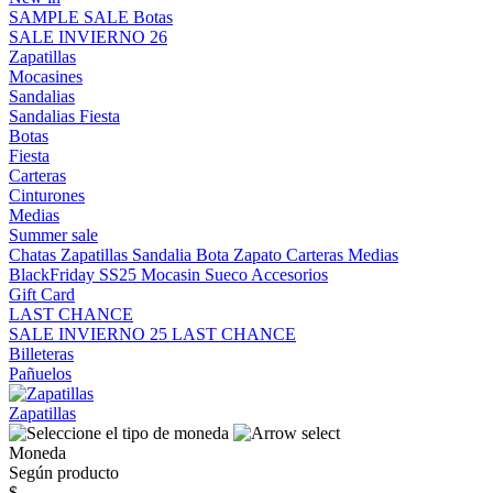
SAMPLE SALE
Botas
SALE INVIERNO 26
Zapatillas
Mocasines
Sandalias
Sandalias
Fiesta
Botas
Fiesta
Carteras
Cinturones
Medias
Summer sale
Chatas
Zapatillas
Sandalia
Bota
Zapato
Carteras
Medias
BlackFriday SS25
Mocasin
Sueco
Accesorios
Gift Card
LAST CHANCE
SALE INVIERNO 25
LAST CHANCE
Billeteras
Pañuelos
Zapatillas
Moneda
Según producto
$