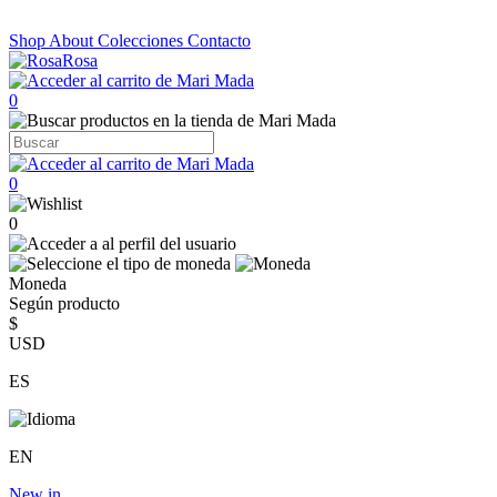
Shop
About
Colecciones
Contacto
0
0
0
Moneda
Según producto
$
USD
ES
EN
New in