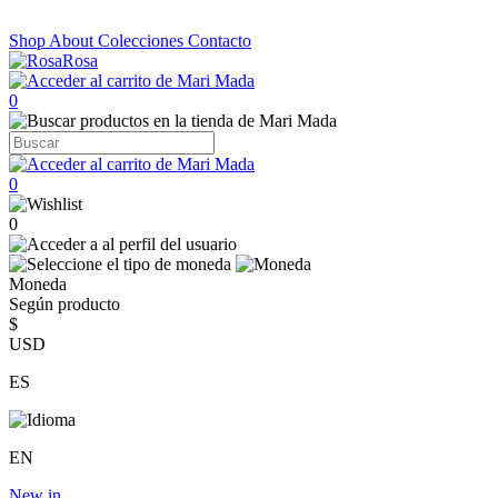
Shop
About
Colecciones
Contacto
0
0
0
Moneda
Según producto
$
USD
ES
EN
New in