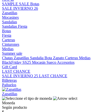
SAMPLE SALE
Botas
SALE INVIERNO 26
Zapatillas
Mocasines
Sandalias
Sandalias
Fiesta
Botas
Fiesta
Carteras
Cinturones
Medias
Summer sale
Chatas
Zapatillas
Sandalia
Bota
Zapato
Carteras
Medias
BlackFriday SS25
Mocasin
Sueco
Accesorios
Gift Card
LAST CHANCE
SALE INVIERNO 25
LAST CHANCE
Billeteras
Pañuelos
Zapatillas
Moneda
Según producto
$