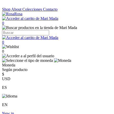
Shop
About
Colecciones
Contacto
0
0
0
Moneda
Según producto
$
USD
ES
EN
New in