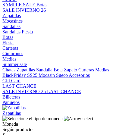
SAMPLE SALE
Botas
SALE INVIERNO 26
Zapatillas
Mocasines
Sandalias
Sandalias
Fiesta
Botas
Fiesta
Carteras
Cinturones
Medias
Summer sale
Chatas
Zapatillas
Sandalia
Bota
Zapato
Carteras
Medias
BlackFriday SS25
Mocasin
Sueco
Accesorios
Gift Card
LAST CHANCE
SALE INVIERNO 25
LAST CHANCE
Billeteras
Pañuelos
Zapatillas
Moneda
Según producto
$