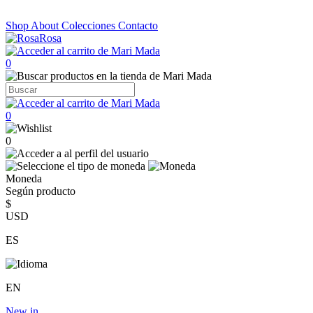
Shop
About
Colecciones
Contacto
0
0
0
Moneda
Según producto
$
USD
ES
EN
New in