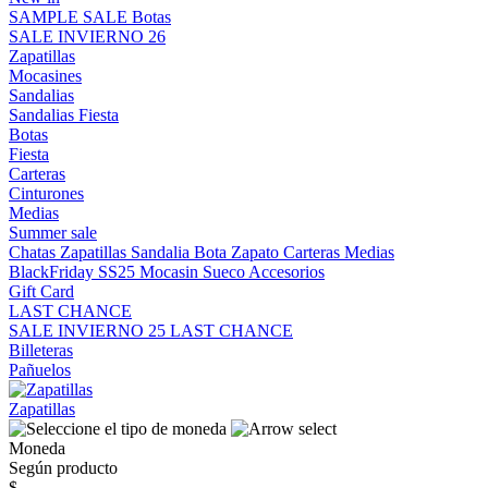
SAMPLE SALE
Botas
SALE INVIERNO 26
Zapatillas
Mocasines
Sandalias
Sandalias
Fiesta
Botas
Fiesta
Carteras
Cinturones
Medias
Summer sale
Chatas
Zapatillas
Sandalia
Bota
Zapato
Carteras
Medias
BlackFriday SS25
Mocasin
Sueco
Accesorios
Gift Card
LAST CHANCE
SALE INVIERNO 25
LAST CHANCE
Billeteras
Pañuelos
Zapatillas
Moneda
Según producto
$