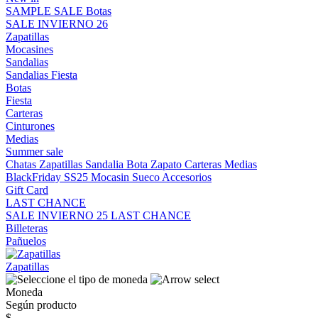
SAMPLE SALE
Botas
SALE INVIERNO 26
Zapatillas
Mocasines
Sandalias
Sandalias
Fiesta
Botas
Fiesta
Carteras
Cinturones
Medias
Summer sale
Chatas
Zapatillas
Sandalia
Bota
Zapato
Carteras
Medias
BlackFriday SS25
Mocasin
Sueco
Accesorios
Gift Card
LAST CHANCE
SALE INVIERNO 25
LAST CHANCE
Billeteras
Pañuelos
Zapatillas
Moneda
Según producto
$