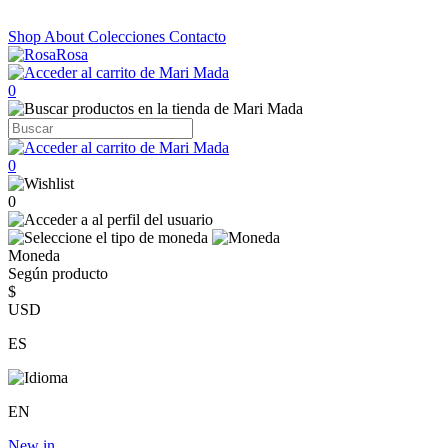
Shop
About
Colecciones
Contacto
0
0
0
Moneda
Según producto
$
USD
ES
EN
New in