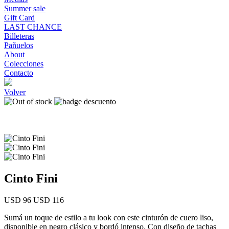
Summer sale
Gift Card
LAST CHANCE
Billeteras
Pañuelos
About
Colecciones
Contacto
Volver
Cinto Fini
USD 96
USD 116
Sumá un toque de estilo a tu look con este cinturón de cuero liso,
disponible en negro clásico y bordó intenso. Con diseño de tachas