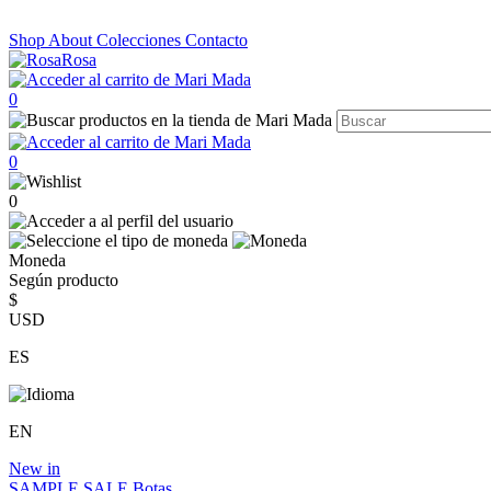
Shop
About
Colecciones
Contacto
0
0
0
Moneda
Según producto
$
USD
ES
EN
New in
SAMPLE SALE
Botas