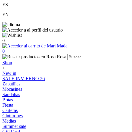
ES
EN
0
0
Shop
+
New in
SALE INVIERNO 26
Zapatillas
Mocasines
Sandalias
Botas
Fiesta
Carteras
Cinturones
Medias
Summer sale
Gift Card