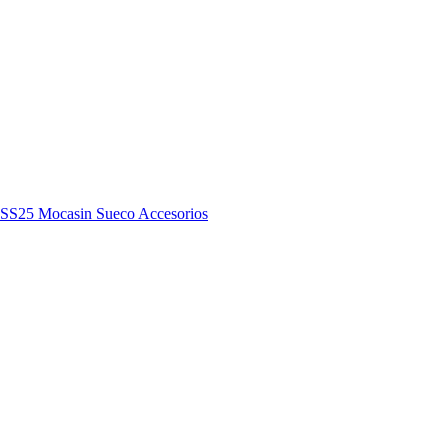
y SS25
Mocasin
Sueco
Accesorios