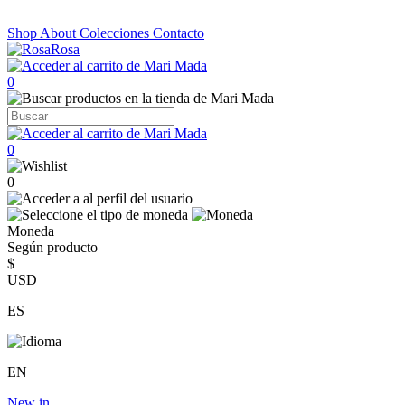
Shop
About
Colecciones
Contacto
0
0
0
Moneda
Según producto
$
USD
ES
EN
New in