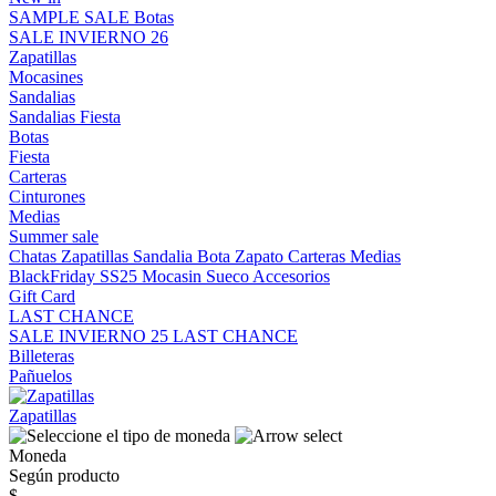
SAMPLE SALE
Botas
SALE INVIERNO 26
Zapatillas
Mocasines
Sandalias
Sandalias
Fiesta
Botas
Fiesta
Carteras
Cinturones
Medias
Summer sale
Chatas
Zapatillas
Sandalia
Bota
Zapato
Carteras
Medias
BlackFriday SS25
Mocasin
Sueco
Accesorios
Gift Card
LAST CHANCE
SALE INVIERNO 25
LAST CHANCE
Billeteras
Pañuelos
Zapatillas
Moneda
Según producto
$