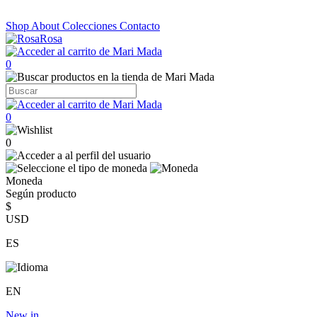
Shop
About
Colecciones
Contacto
0
0
0
Moneda
Según producto
$
USD
ES
EN
New in