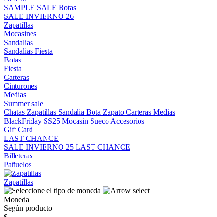
SAMPLE SALE
Botas
SALE INVIERNO 26
Zapatillas
Mocasines
Sandalias
Sandalias
Fiesta
Botas
Fiesta
Carteras
Cinturones
Medias
Summer sale
Chatas
Zapatillas
Sandalia
Bota
Zapato
Carteras
Medias
BlackFriday SS25
Mocasin
Sueco
Accesorios
Gift Card
LAST CHANCE
SALE INVIERNO 25
LAST CHANCE
Billeteras
Pañuelos
Zapatillas
Moneda
Según producto
$