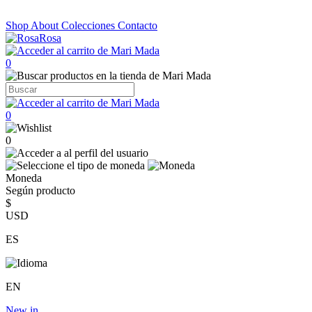
Shop
About
Colecciones
Contacto
0
0
0
Moneda
Según producto
$
USD
ES
EN
New in