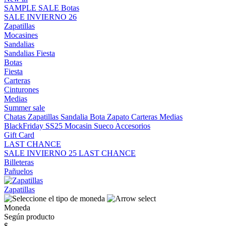
SAMPLE SALE
Botas
SALE INVIERNO 26
Zapatillas
Mocasines
Sandalias
Sandalias
Fiesta
Botas
Fiesta
Carteras
Cinturones
Medias
Summer sale
Chatas
Zapatillas
Sandalia
Bota
Zapato
Carteras
Medias
BlackFriday SS25
Mocasin
Sueco
Accesorios
Gift Card
LAST CHANCE
SALE INVIERNO 25
LAST CHANCE
Billeteras
Pañuelos
Zapatillas
Moneda
Según producto
$