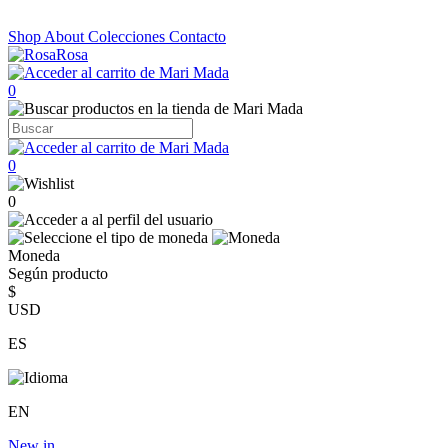
Shop
About
Colecciones
Contacto
0
0
0
Moneda
Según producto
$
USD
ES
EN
New in