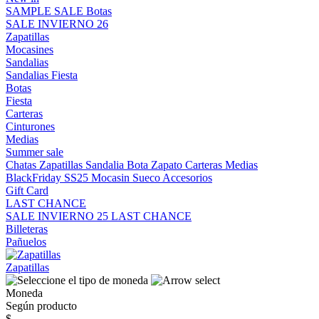
SAMPLE SALE
Botas
SALE INVIERNO 26
Zapatillas
Mocasines
Sandalias
Sandalias
Fiesta
Botas
Fiesta
Carteras
Cinturones
Medias
Summer sale
Chatas
Zapatillas
Sandalia
Bota
Zapato
Carteras
Medias
BlackFriday SS25
Mocasin
Sueco
Accesorios
Gift Card
LAST CHANCE
SALE INVIERNO 25
LAST CHANCE
Billeteras
Pañuelos
Zapatillas
Moneda
Según producto
$