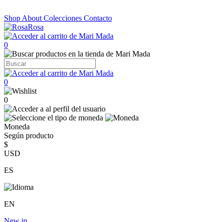
Shop
About
Colecciones
Contacto
0
0
0
Moneda
Según producto
$
USD
ES
EN
New in