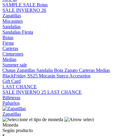
SAMPLE SALE
Botas
SALE INVIERNO 26
Zapatillas
Mocasines
Sandalias
Sandalias
Fiesta
Botas
Fiesta
Carteras
Cinturones
Medias
Summer sale
Chatas
Zapatillas
Sandalia
Bota
Zapato
Carteras
Medias
BlackFriday SS25
Mocasin
Sueco
Accesorios
Gift Card
LAST CHANCE
SALE INVIERNO 25
LAST CHANCE
Billeteras
Pañuelos
Zapatillas
Moneda
Según producto
$