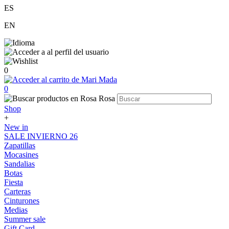
ES
EN
0
0
Shop
+
New in
SALE INVIERNO 26
Zapatillas
Mocasines
Sandalias
Botas
Fiesta
Carteras
Cinturones
Medias
Summer sale
Gift Card