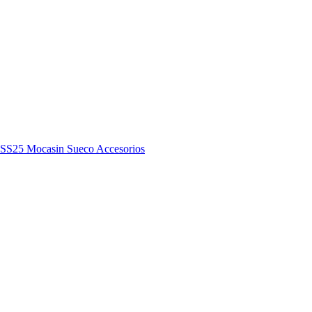
y SS25
Mocasin
Sueco
Accesorios