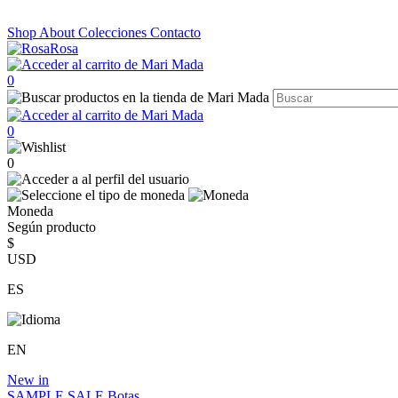
Shop
About
Colecciones
Contacto
0
0
0
Moneda
Según producto
$
USD
ES
EN
New in
SAMPLE SALE
Botas