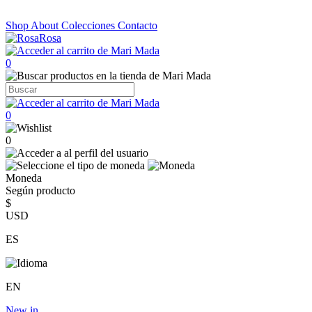
Shop
About
Colecciones
Contacto
0
0
0
Moneda
Según producto
$
USD
ES
EN
New in