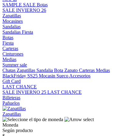
SAMPLE SALE
Botas
SALE INVIERNO 26
Zapatillas
Mocasines
Sandalias
Sandalias
Fiesta
Botas
Fiesta
Carteras
Cinturones
Medias
Summer sale
Chatas
Zapatillas
Sandalia
Bota
Zapato
Carteras
Medias
BlackFriday SS25
Mocasin
Sueco
Accesorios
Gift Card
LAST CHANCE
SALE INVIERNO 25
LAST CHANCE
Billeteras
Pañuelos
Zapatillas
Moneda
Según producto
$