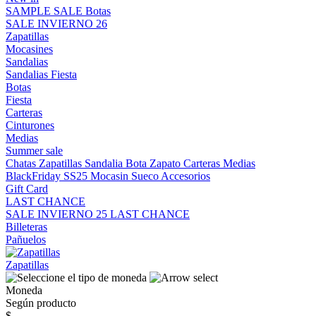
SAMPLE SALE
Botas
SALE INVIERNO 26
Zapatillas
Mocasines
Sandalias
Sandalias
Fiesta
Botas
Fiesta
Carteras
Cinturones
Medias
Summer sale
Chatas
Zapatillas
Sandalia
Bota
Zapato
Carteras
Medias
BlackFriday SS25
Mocasin
Sueco
Accesorios
Gift Card
LAST CHANCE
SALE INVIERNO 25
LAST CHANCE
Billeteras
Pañuelos
Zapatillas
Moneda
Según producto
$