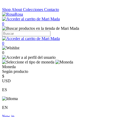
Shop
About
Colecciones
Contacto
0
0
0
Moneda
Según producto
$
USD
ES
EN
New in