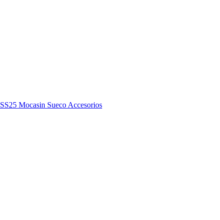
y SS25
Mocasin
Sueco
Accesorios