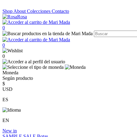
Shop
About
Colecciones
Contacto
0
0
0
Moneda
Según producto
$
USD
ES
EN
New in
SAMPLE SALE
Botas