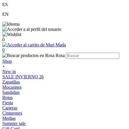
ES
EN
0
0
Shop
+
New in
SALE INVIERNO 26
Zapatillas
Mocasines
Sandalias
Botas
Fiesta
Carteras
Cinturones
Medias
Summer sale
Gift Card