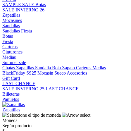
SAMPLE SALE
Botas
SALE INVIERNO 26
Zapatillas
Mocasines
Sandalias
Sandalias
Fiesta
Botas
Fiesta
Carteras
Cinturones
Medias
Summer sale
Chatas
Zapatillas
Sandalia
Bota
Zapato
Carteras
Medias
BlackFriday SS25
Mocasin
Sueco
Accesorios
Gift Card
LAST CHANCE
SALE INVIERNO 25
LAST CHANCE
Billeteras
Pañuelos
Zapatillas
Moneda
Según producto
$