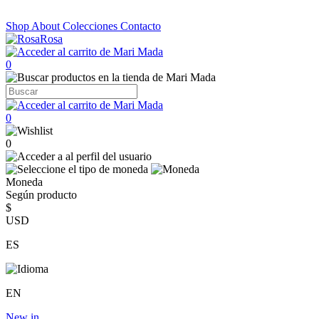
Shop
About
Colecciones
Contacto
0
0
0
Moneda
Según producto
$
USD
ES
EN
New in