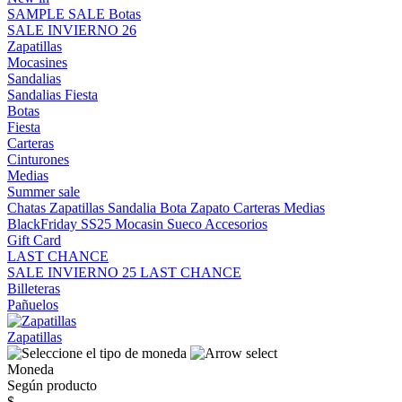
SAMPLE SALE
Botas
SALE INVIERNO 26
Zapatillas
Mocasines
Sandalias
Sandalias
Fiesta
Botas
Fiesta
Carteras
Cinturones
Medias
Summer sale
Chatas
Zapatillas
Sandalia
Bota
Zapato
Carteras
Medias
BlackFriday SS25
Mocasin
Sueco
Accesorios
Gift Card
LAST CHANCE
SALE INVIERNO 25
LAST CHANCE
Billeteras
Pañuelos
Zapatillas
Moneda
Según producto
$