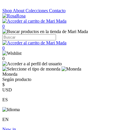
Shop
About
Colecciones
Contacto
0
0
0
Moneda
Según producto
$
USD
ES
EN
New in