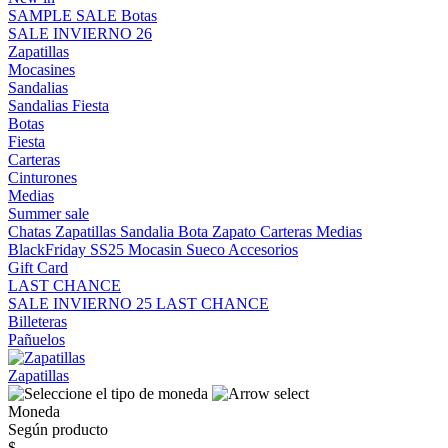
SAMPLE SALE
Botas
SALE INVIERNO 26
Zapatillas
Mocasines
Sandalias
Sandalias
Fiesta
Botas
Fiesta
Carteras
Cinturones
Medias
Summer sale
Chatas
Zapatillas
Sandalia
Bota
Zapato
Carteras
Medias
BlackFriday SS25
Mocasin
Sueco
Accesorios
Gift Card
LAST CHANCE
SALE INVIERNO 25
LAST CHANCE
Billeteras
Pañuelos
Zapatillas
Moneda
Según producto
$