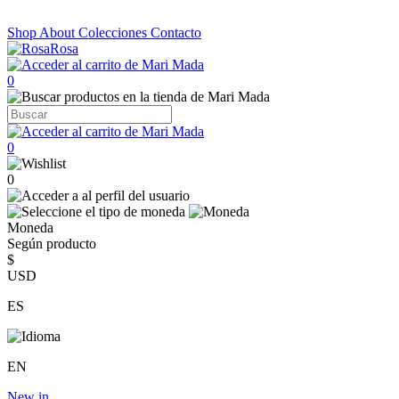
Shop
About
Colecciones
Contacto
0
0
0
Moneda
Según producto
$
USD
ES
EN
New in