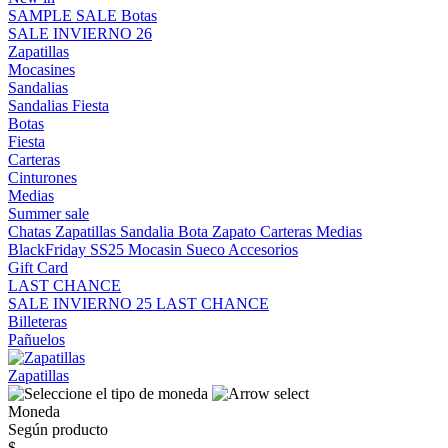
SAMPLE SALE
Botas
SALE INVIERNO 26
Zapatillas
Mocasines
Sandalias
Sandalias
Fiesta
Botas
Fiesta
Carteras
Cinturones
Medias
Summer sale
Chatas
Zapatillas
Sandalia
Bota
Zapato
Carteras
Medias
BlackFriday SS25
Mocasin
Sueco
Accesorios
Gift Card
LAST CHANCE
SALE INVIERNO 25
LAST CHANCE
Billeteras
Pañuelos
Zapatillas
Moneda
Según producto
$