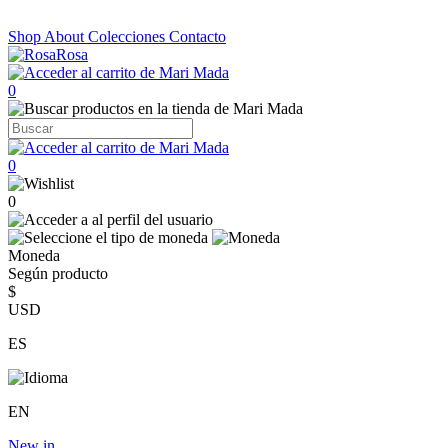
Shop
About
Colecciones
Contacto
0
0
0
Moneda
Según producto
$
USD
ES
EN
New in