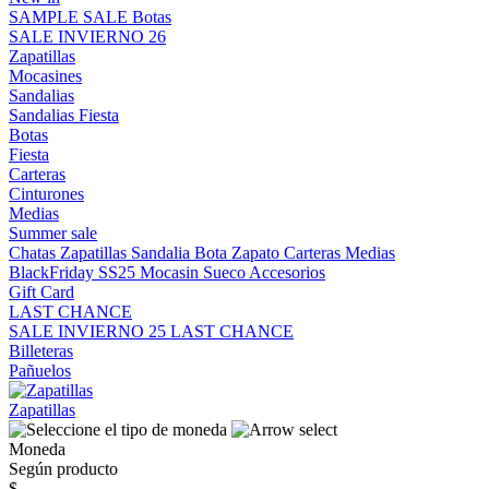
SAMPLE SALE
Botas
SALE INVIERNO 26
Zapatillas
Mocasines
Sandalias
Sandalias
Fiesta
Botas
Fiesta
Carteras
Cinturones
Medias
Summer sale
Chatas
Zapatillas
Sandalia
Bota
Zapato
Carteras
Medias
BlackFriday SS25
Mocasin
Sueco
Accesorios
Gift Card
LAST CHANCE
SALE INVIERNO 25
LAST CHANCE
Billeteras
Pañuelos
Zapatillas
Moneda
Según producto
$