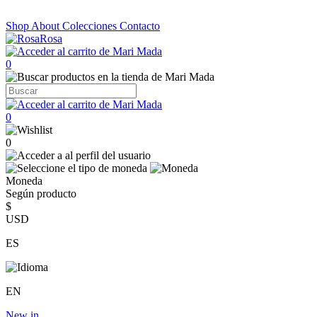
Shop
About
Colecciones
Contacto
0
0
0
Moneda
Según producto
$
USD
ES
EN
New in