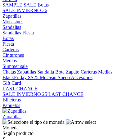
SAMPLE SALE
Botas
SALE INVIERNO 26
Zapatillas
Mocasines
Sandalias
Sandalias
Fiesta
Botas
Fiesta
Carteras
Cinturones
Medias
Summer sale
Chatas
Zapatillas
Sandalia
Bota
Zapato
Carteras
Medias
BlackFriday SS25
Mocasin
Sueco
Accesorios
Gift Card
LAST CHANCE
SALE INVIERNO 25
LAST CHANCE
Billeteras
Pañuelos
Zapatillas
Moneda
Según producto
$