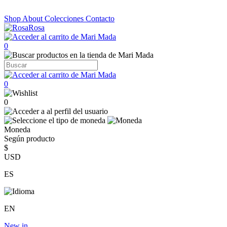
Shop
About
Colecciones
Contacto
0
0
0
Moneda
Según producto
$
USD
ES
EN
New in