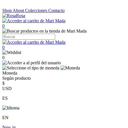
Shop
About
Colecciones
Contacto
0
0
0
Moneda
Según producto
$
USD
ES
EN
New in