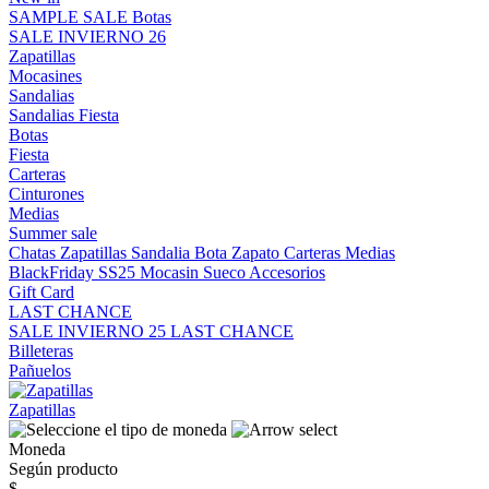
SAMPLE SALE
Botas
SALE INVIERNO 26
Zapatillas
Mocasines
Sandalias
Sandalias
Fiesta
Botas
Fiesta
Carteras
Cinturones
Medias
Summer sale
Chatas
Zapatillas
Sandalia
Bota
Zapato
Carteras
Medias
BlackFriday SS25
Mocasin
Sueco
Accesorios
Gift Card
LAST CHANCE
SALE INVIERNO 25
LAST CHANCE
Billeteras
Pañuelos
Zapatillas
Moneda
Según producto
$