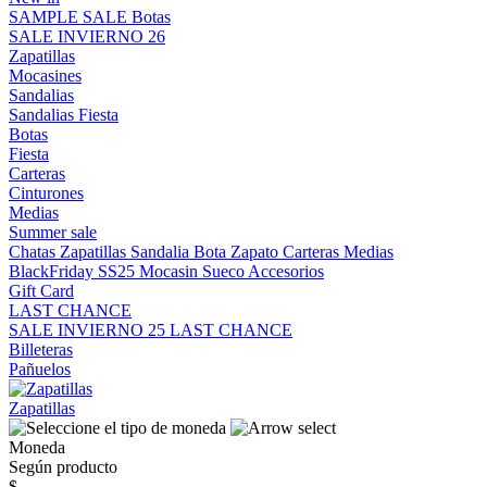
SAMPLE SALE
Botas
SALE INVIERNO 26
Zapatillas
Mocasines
Sandalias
Sandalias
Fiesta
Botas
Fiesta
Carteras
Cinturones
Medias
Summer sale
Chatas
Zapatillas
Sandalia
Bota
Zapato
Carteras
Medias
BlackFriday SS25
Mocasin
Sueco
Accesorios
Gift Card
LAST CHANCE
SALE INVIERNO 25
LAST CHANCE
Billeteras
Pañuelos
Zapatillas
Moneda
Según producto
$