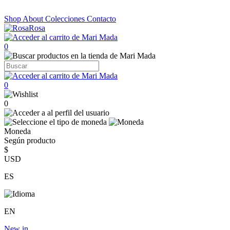
Shop
About
Colecciones
Contacto
0
0
0
Moneda
Según producto
$
USD
ES
EN
New in