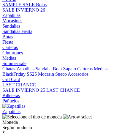
SAMPLE SALE
Botas
SALE INVIERNO 26
Zapatillas
Mocasines
Sandalias
Sandalias
Fiesta
Botas
Fiesta
Carteras
Cinturones
Medias
Summer sale
Chatas
Zapatillas
Sandalia
Bota
Zapato
Carteras
Medias
BlackFriday SS25
Mocasin
Sueco
Accesorios
Gift Card
LAST CHANCE
SALE INVIERNO 25
LAST CHANCE
Billeteras
Pañuelos
Zapatillas
Moneda
Según producto
$