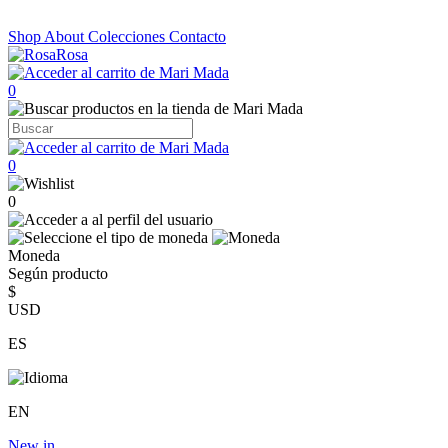
Shop
About
Colecciones
Contacto
0
0
0
Moneda
Según producto
$
USD
ES
EN
New in