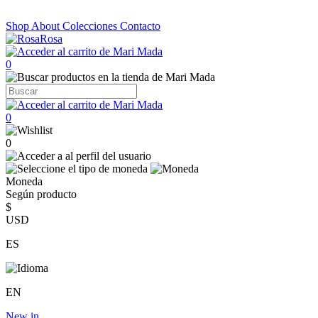
Shop
About
Colecciones
Contacto
0
0
0
Moneda
Según producto
$
USD
ES
EN
New in