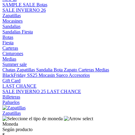
SAMPLE SALE
Botas
SALE INVIERNO 26
Zapatillas
Mocasines
Sandalias
Sandalias
Fiesta
Botas
Fiesta
Carteras
Cinturones
Medias
Summer sale
Chatas
Zapatillas
Sandalia
Bota
Zapato
Carteras
Medias
BlackFriday SS25
Mocasin
Sueco
Accesorios
Gift Card
LAST CHANCE
SALE INVIERNO 25
LAST CHANCE
Billeteras
Pañuelos
Zapatillas
Moneda
Según producto
$