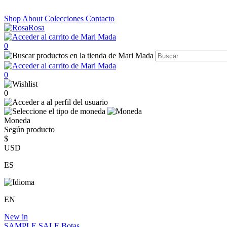
Shop
About
Colecciones
Contacto
0
0
0
Moneda
Según producto
$
USD
ES
EN
New in
SAMPLE SALE
Botas