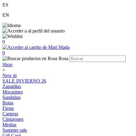
ES
EN
0
0
Shop
+
New in
SALE INVIERNO 26
Zapatillas
Mocasines
Sandalias
Botas
Fiesta
Carteras
Cinturones
Medias
Summer sale
Gift Card