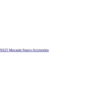
y SS25
Mocasin
Sueco
Accesorios