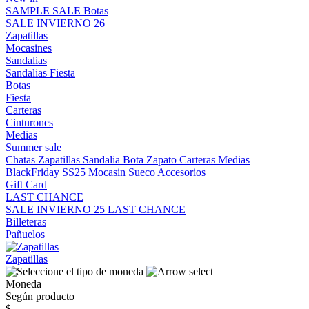
SAMPLE SALE
Botas
SALE INVIERNO 26
Zapatillas
Mocasines
Sandalias
Sandalias
Fiesta
Botas
Fiesta
Carteras
Cinturones
Medias
Summer sale
Chatas
Zapatillas
Sandalia
Bota
Zapato
Carteras
Medias
BlackFriday SS25
Mocasin
Sueco
Accesorios
Gift Card
LAST CHANCE
SALE INVIERNO 25
LAST CHANCE
Billeteras
Pañuelos
Zapatillas
Moneda
Según producto
$