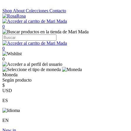
Shop
About
Colecciones
Contacto
0
0
0
Moneda
Según producto
$
USD
ES
EN
New in