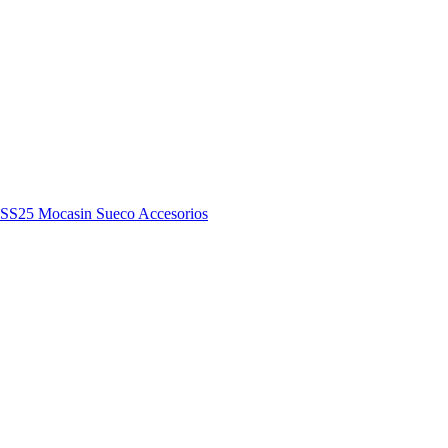
y SS25
Mocasin
Sueco
Accesorios