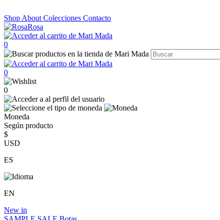
Shop
About
Colecciones
Contacto
0
0
0
Moneda
Según producto
$
USD
ES
EN
New in
SAMPLE SALE
Botas