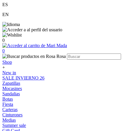
ES
EN
0
0
Shop
+
New in
SALE INVIERNO 26
Zapatillas
Mocasines
Sandalias
Botas
Fiesta
Carteras
Cinturones
Medias
Summer sale
Gift Card