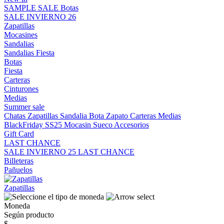
SAMPLE SALE
Botas
SALE INVIERNO 26
Zapatillas
Mocasines
Sandalias
Sandalias
Fiesta
Botas
Fiesta
Carteras
Cinturones
Medias
Summer sale
Chatas
Zapatillas
Sandalia
Bota
Zapato
Carteras
Medias
BlackFriday SS25
Mocasin
Sueco
Accesorios
Gift Card
LAST CHANCE
SALE INVIERNO 25
LAST CHANCE
Billeteras
Pañuelos
Zapatillas
Moneda
Según producto
$