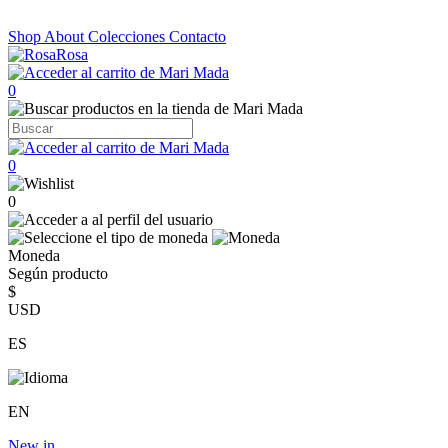
Shop
About
Colecciones
Contacto
0
0
0
Moneda
Según producto
$
USD
ES
EN
New in