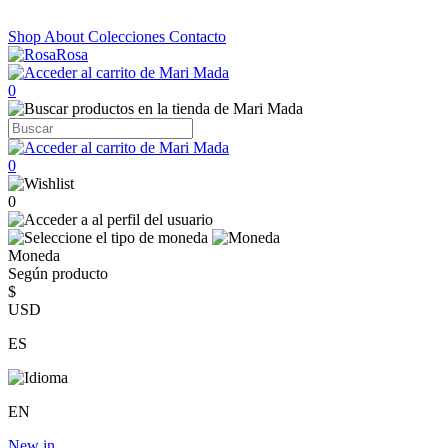
Shop
About
Colecciones
Contacto
0
0
0
Moneda
Según producto
$
USD
ES
EN
New in