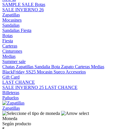
SAMPLE SALE
Botas
SALE INVIERNO 26
Zapatillas
Mocasines
Sandalias
Sandalias
Fiesta
Botas
Fiesta
Carteras
Cinturones
Medias
Summer sale
Chatas
Zapatillas
Sandalia
Bota
Zapato
Carteras
Medias
BlackFriday SS25
Mocasin
Sueco
Accesorios
Gift Card
LAST CHANCE
SALE INVIERNO 25
LAST CHANCE
Billeteras
Pañuelos
Zapatillas
Moneda
Según producto
$