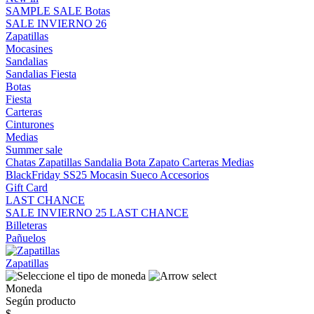
SAMPLE SALE
Botas
SALE INVIERNO 26
Zapatillas
Mocasines
Sandalias
Sandalias
Fiesta
Botas
Fiesta
Carteras
Cinturones
Medias
Summer sale
Chatas
Zapatillas
Sandalia
Bota
Zapato
Carteras
Medias
BlackFriday SS25
Mocasin
Sueco
Accesorios
Gift Card
LAST CHANCE
SALE INVIERNO 25
LAST CHANCE
Billeteras
Pañuelos
Zapatillas
Moneda
Según producto
$