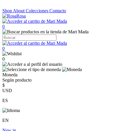
Shop
About
Colecciones
Contacto
0
0
0
Moneda
Según producto
$
USD
ES
EN
New in