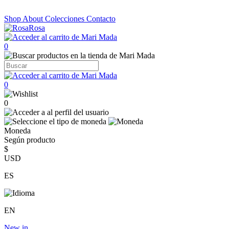
Shop
About
Colecciones
Contacto
0
0
0
Moneda
Según producto
$
USD
ES
EN
New in