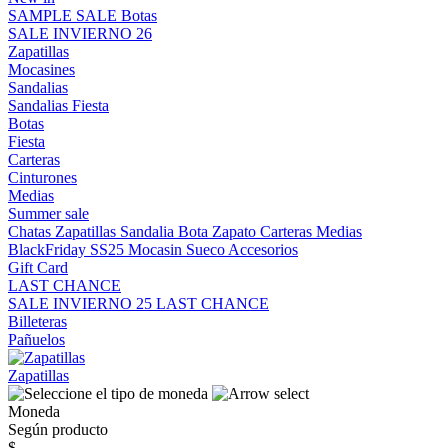
SAMPLE SALE
Botas
SALE INVIERNO 26
Zapatillas
Mocasines
Sandalias
Sandalias
Fiesta
Botas
Fiesta
Carteras
Cinturones
Medias
Summer sale
Chatas
Zapatillas
Sandalia
Bota
Zapato
Carteras
Medias
BlackFriday SS25
Mocasin
Sueco
Accesorios
Gift Card
LAST CHANCE
SALE INVIERNO 25
LAST CHANCE
Billeteras
Pañuelos
Zapatillas
Moneda
Según producto
$