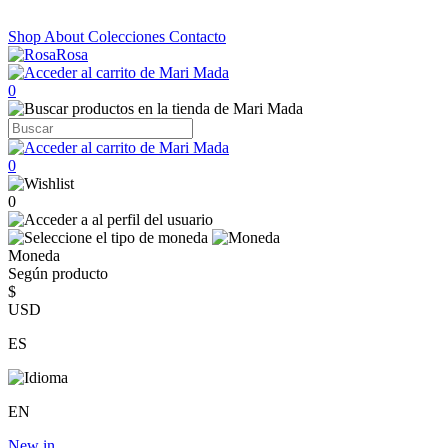
Shop
About
Colecciones
Contacto
0
0
0
Moneda
Según producto
$
USD
ES
EN
New in