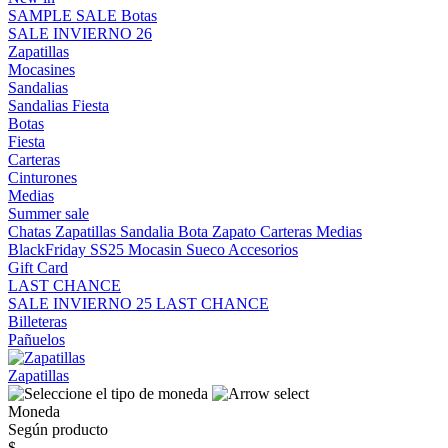
SAMPLE SALE
Botas
SALE INVIERNO 26
Zapatillas
Mocasines
Sandalias
Sandalias
Fiesta
Botas
Fiesta
Carteras
Cinturones
Medias
Summer sale
Chatas
Zapatillas
Sandalia
Bota
Zapato
Carteras
Medias
BlackFriday SS25
Mocasin
Sueco
Accesorios
Gift Card
LAST CHANCE
SALE INVIERNO 25
LAST CHANCE
Billeteras
Pañuelos
Zapatillas
Moneda
Según producto
$