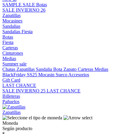
SAMPLE SALE
Botas
SALE INVIERNO 26
Zapatillas
Mocasines
Sandalias
Sandalias
Fiesta
Botas
Fiesta
Carteras
Cinturones
Medias
Summer sale
Chatas
Zapatillas
Sandalia
Bota
Zapato
Carteras
Medias
BlackFriday SS25
Mocasin
Sueco
Accesorios
Gift Card
LAST CHANCE
SALE INVIERNO 25
LAST CHANCE
Billeteras
Pañuelos
Zapatillas
Moneda
Según producto
$