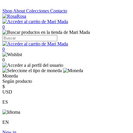
Shop
About
Colecciones
Contacto
0
0
0
Moneda
Según producto
$
USD
ES
EN
New in