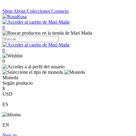
Shop
About
Colecciones
Contacto
0
0
0
Moneda
Según producto
$
USD
ES
EN
New in