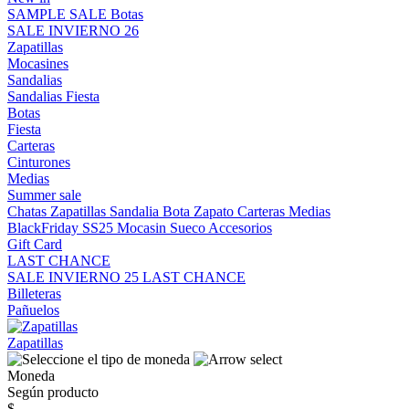
SAMPLE SALE
Botas
SALE INVIERNO 26
Zapatillas
Mocasines
Sandalias
Sandalias
Fiesta
Botas
Fiesta
Carteras
Cinturones
Medias
Summer sale
Chatas
Zapatillas
Sandalia
Bota
Zapato
Carteras
Medias
BlackFriday SS25
Mocasin
Sueco
Accesorios
Gift Card
LAST CHANCE
SALE INVIERNO 25
LAST CHANCE
Billeteras
Pañuelos
Zapatillas
Moneda
Según producto
$