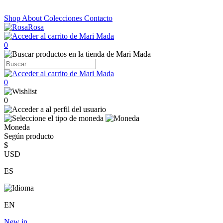
Shop
About
Colecciones
Contacto
0
0
0
Moneda
Según producto
$
USD
ES
EN
New in