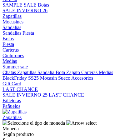
SAMPLE SALE
Botas
SALE INVIERNO 26
Zapatillas
Mocasines
Sandalias
Sandalias
Fiesta
Botas
Fiesta
Carteras
Cinturones
Medias
Summer sale
Chatas
Zapatillas
Sandalia
Bota
Zapato
Carteras
Medias
BlackFriday SS25
Mocasin
Sueco
Accesorios
Gift Card
LAST CHANCE
SALE INVIERNO 25
LAST CHANCE
Billeteras
Pañuelos
Zapatillas
Moneda
Según producto
$