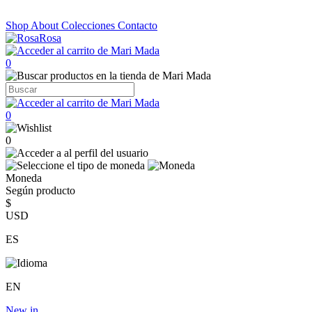
Shop
About
Colecciones
Contacto
0
0
0
Moneda
Según producto
$
USD
ES
EN
New in