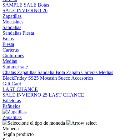
SAMPLE SALE
Botas
SALE INVIERNO 26
Zapatillas
Mocasines
Sandalias
Sandalias
Fiesta
Botas
Fiesta
Carteras
Cinturones
Medias
Summer sale
Chatas
Zapatillas
Sandalia
Bota
Zapato
Carteras
Medias
BlackFriday SS25
Mocasin
Sueco
Accesorios
Gift Card
LAST CHANCE
SALE INVIERNO 25
LAST CHANCE
Billeteras
Pañuelos
Zapatillas
Moneda
Según producto
$