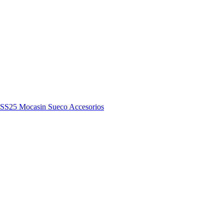
y SS25
Mocasin
Sueco
Accesorios