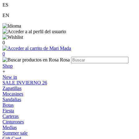
ES
EN
0
0
Shop
+
New in
SALE INVIERNO 26
Zapatillas
Mocasines
Sandalias
Botas
Fiesta
Carteras
Cinturones
Medias
Summer sale
Gift Card