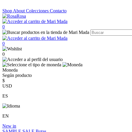
Shop
About
Colecciones
Contacto
0
0
0
Moneda
Según producto
$
USD
ES
EN
New in
SAMPLE SALE
Botas